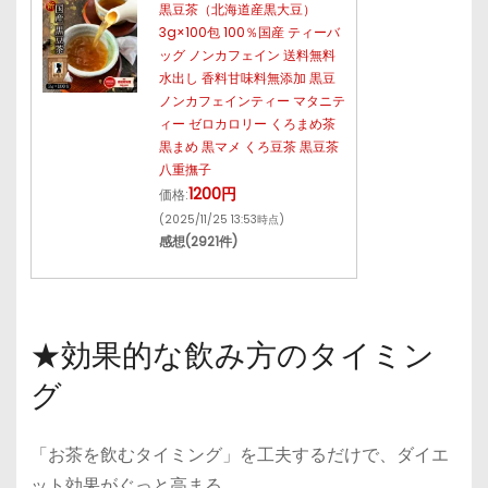
黒豆茶（北海道産黒大豆）
3g×100包 100％国産 ティーバ
ッグ ノンカフェイン 送料無料
水出し 香料甘味料無添加 黒豆
ノンカフェインティー マタニテ
ィー ゼロカロリー くろまめ茶
黒まめ 黒マメ くろ豆茶 黒豆茶
八重撫子
1200円
価格:
(2025/11/25 13:53時点)
感想(2921件)
★効果的な飲み方のタイミン
グ
「お茶を飲むタイミング」を工夫するだけで、ダイエ
ット効果がぐっと高まる。