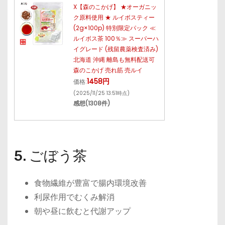
X【森のこかげ】 ★オーガニッ
ク原料使用 ★ ルイボスティー
(2g×100p) 特別限定パック ≪
ルイボス茶 100％≫ スーパーハ
イグレード (残留農薬検査済み)
北海道 沖縄 離島も無料配送可
森のこかげ 売れ筋 売ルイ
1458円
価格:
(2025/11/25 13:51時点)
感想(1308件)
5. ごぼう茶
食物繊維が豊富で腸内環境改善
利尿作用でむくみ解消
朝や昼に飲むと代謝アップ