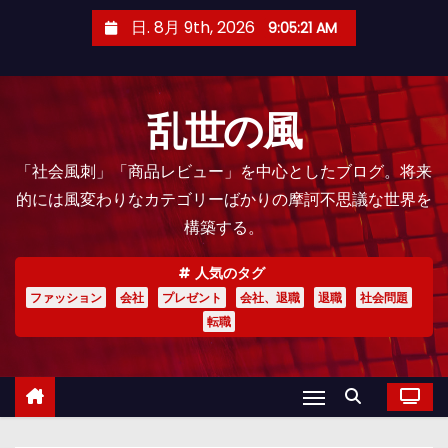
コ
日. 8月 9th, 2026
9:05:22 AM
ン
テ
ン
乱世の風
ツ
へ
「社会風刺」「商品レビュー」を中心としたブログ。将来
ス
的には風変わりなカテゴリーばかりの摩訶不思議な世界を
キ
構築する。
ッ
プ
人気のタグ
ファッション
会社
プレゼント
会社、退職
退職
社会問題
転職