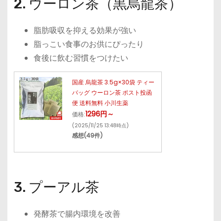
2. ウーロン茶（黒烏龍茶）
脂肪吸収を抑える効果が強い
脂っこい食事のお供にぴったり
食後に飲む習慣をつけたい
国産 烏龍茶 3.5g×30袋 ティー
バッグ ウーロン茶 ポスト投函
便 送料無料 小川生薬
1296円～
価格:
(2025/11/25 13:48時点)
感想(49件)
3. プーアル茶
発酵茶で腸内環境を改善