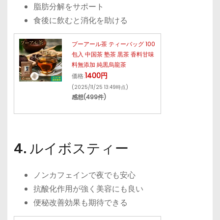
脂肪分解をサポート
食後に飲むと消化を助ける
プーアール茶 ティーバッグ 100
包入 中国茶 塾茶 黒茶 香料甘味
料無添加 純黒烏龍茶
1400円
価格:
(2025/11/25 13:49時点)
感想(499件)
4. ルイボスティー
ノンカフェインで夜でも安心
抗酸化作用が強く美容にも良い
便秘改善効果も期待できる