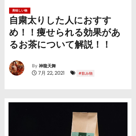
美味しい物
自粛太りした人におすす
め！！痩せられる効果があ
るお茶について解説！！
By
神龍天舞
7月 22, 2021
#飲み物