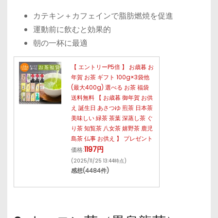
カテキン＋カフェインで脂肪燃焼を促進
運動前に飲むと効果的
朝の一杯に最適
【 エントリーP5倍 】 お歳暮 お
年賀 お茶 ギフト 100g×3袋他
(最大400g) 選べる お茶 福袋
送料無料 【 お歳暮 御年賀 お供
え 誕生日 あさつゆ 煎茶 日本茶
美味しい 緑茶 茶葉 深蒸し茶 ぐ
り茶 知覧茶 八女茶 嬉野茶 鹿児
島茶 仏事 お供え 】 プレゼント
1197円
価格:
(2025/11/25 13:44時点)
感想(4484件)