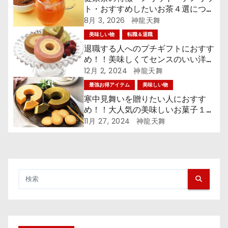
ト・おすすめしたいお茶４選につい
て解説！！
8月 3, 2026
神龍天舞
美味しい物
転職＆退職
退職する人へのプチギフトにおすす
め！！美味しくてセンスのいい洋菓
子５選！！
12月 2, 2024
神龍天舞
最強お得アイテム
美味しい物
寒中見舞いを贈りたい人におすす
め！！大人気の美味しいお菓子１０
選！！
11月 27, 2024
神龍天舞