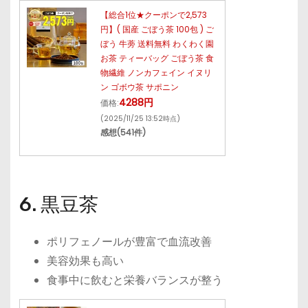
【総合1位★クーポンで2,573
円】( 国産 ごぼう茶 100包 ) ご
ぼう 牛蒡 送料無料 わくわく園
お茶 ティーバッグ ごぼう茶 食
物繊維 ノンカフェイン イヌリ
ン ゴボウ茶 サポニン
4288円
価格:
(2025/11/25 13:52時点)
感想(541件)
6. 黒豆茶
ポリフェノールが豊富で血流改善
美容効果も高い
食事中に飲むと栄養バランスが整う