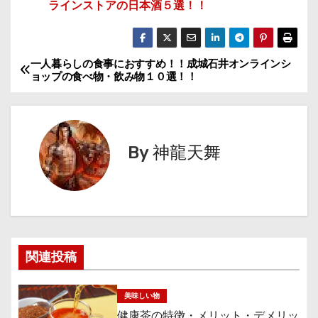
ラインストアの日本酒５選！！
一人暮らしの食事におすすめ！！成城石井オンラインシ
投
ョップの食べ物・飲み物１０選！！
稿
ナ
By
神龍天舞
ビ
ゲ
ー
シ
関連投稿
ョ
美味しい物
ン
健康茶の特徴・メリット・デメリッ