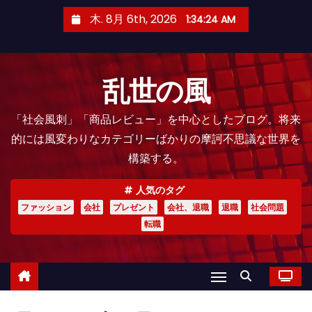
コ
木. 8月 6th, 2026
1:34:26 AM
ン
テ
ン
乱世の風
ツ
へ
「社会風刺」「商品レビュー」を中心としたブログ。将来
ス
的には風変わりなカテゴリーばかりの摩訶不思議な世界を
キ
構築する。
ッ
プ
人気のタグ
ファッション
会社
プレゼント
会社、退職
退職
社会問題
転職