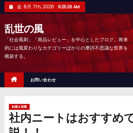
コ
金. 8月 7th, 2026
9:25:28 AM
ン
テ
乱世の風
ン
ツ
「社会風刺」「商品レビュー」を中心としたブログ。将来
へ
的には風変わりなカテゴリーばかりの摩訶不思議な世界を
ス
構築する。
キ
ッ
プ
お問い合わせ
転職＆退職
社内ニートはおすすめ
説！！