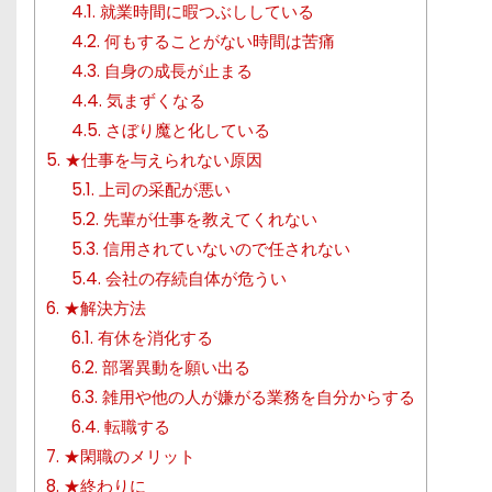
4.1.
就業時間に暇つぶししている
4.2.
何もすることがない時間は苦痛
4.3.
自身の成長が止まる
4.4.
気まずくなる
4.5.
さぼり魔と化している
5.
★仕事を与えられない原因
5.1.
上司の采配が悪い
5.2.
先輩が仕事を教えてくれない
5.3.
信用されていないので任されない
5.4.
会社の存続自体が危うい
6.
★解決方法
6.1.
有休を消化する
6.2.
部署異動を願い出る
6.3.
雑用や他の人が嫌がる業務を自分からする
6.4.
転職する
7.
★閑職のメリット
8.
★終わりに