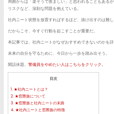
周囲からは「楽そうで羨ましい」と思われることもあるが
リスクなど、深刻な問題を抱えている。
社内ニート状態を放置すればするほど、抜け出すのは難し
だからこそ、今すぐ行動を起こすことが重要だ。
本記事では、社内ニートがなぜおすすめできないのかを詳
未来の自分を守るために、今日から一歩を踏み出そう。
閑話休題。
警備員をやめたい人はこちらをクリック。
目次
1.
★社内ニートとは？
2.
★窓際族について
3.
★窓際族と社内ニートの末路
4.
★社内ニートと窓際族の特徴