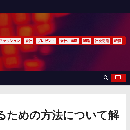
ファッション
会社
プレゼント
会社、退職
退職
社会問題
転職
るための方法について解