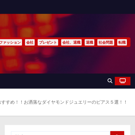
ファッション
会社
プレゼント
会社、退職
退職
社会問題
転職
おすすめ！！お洒落なダイヤモンドジュエリーのピアス５選！！