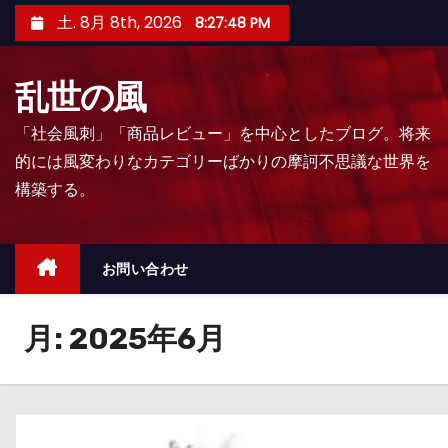
コ
土. 8月 8th, 2026
8:27:49 PM
ン
テ
乱世の風
ン
ツ
「社会風刺」「商品レビュー」を中心としたブログ。将来
へ
的には風変わりなカテゴリーばかりの摩訶不思議な世界を
ス
構築する。
キ
ッ
プ
お問い合わせ
月:
2025年6月