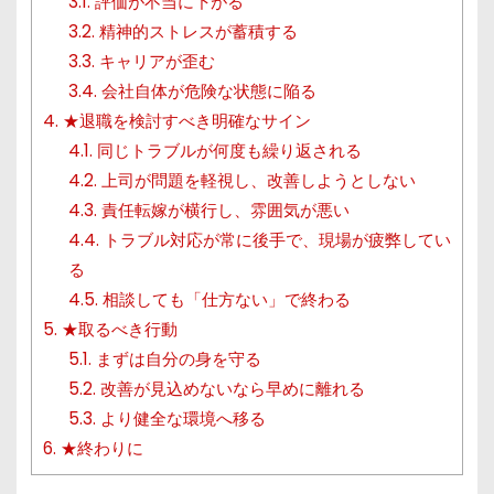
3.1.
評価が不当に下がる
3.2.
精神的ストレスが蓄積する
3.3.
キャリアが歪む
3.4.
会社自体が危険な状態に陥る
4.
★退職を検討すべき明確なサイン
4.1.
同じトラブルが何度も繰り返される
4.2.
上司が問題を軽視し、改善しようとしない
4.3.
責任転嫁が横行し、雰囲気が悪い
4.4.
トラブル対応が常に後手で、現場が疲弊してい
る
4.5.
相談しても「仕方ない」で終わる
5.
★取るべき行動
5.1.
まずは自分の身を守る
5.2.
改善が見込めないなら早めに離れる
5.3.
より健全な環境へ移る
6.
★終わりに