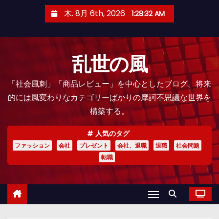
コ
木. 8月 6th, 2026
1:28:33 AM
ン
テ
ン
乱世の風
ツ
へ
「社会風刺」「商品レビュー」を中心としたブログ。将来
ス
的には風変わりなカテゴリーばかりの摩訶不思議な世界を
キ
構築する。
ッ
プ
人気のタグ
ファッション
会社
プレゼント
会社、退職
退職
社会問題
転職