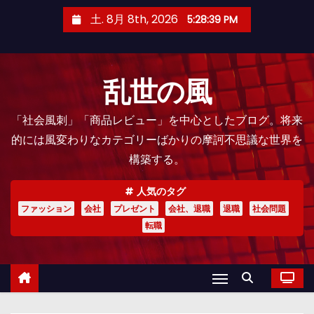
コ
土. 8月 8th, 2026
5:28:41 PM
ン
テ
ン
乱世の風
ツ
へ
「社会風刺」「商品レビュー」を中心としたブログ。将来
ス
的には風変わりなカテゴリーばかりの摩訶不思議な世界を
キ
構築する。
ッ
プ
人気のタグ
ファッション
会社
プレゼント
会社、退職
退職
社会問題
転職