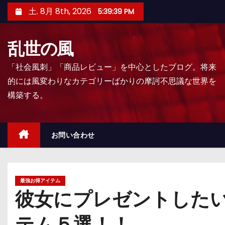
コ
土. 8月 8th, 2026
5:39:40 PM
ン
テ
乱世の風
ン
ツ
「社会風刺」「商品レビュー」を中心としたブログ。将来
へ
的には風変わりなカテゴリーばかりの摩訶不思議な世界を
ス
構築する。
キ
ッ
プ
お問い合わせ
最強お得アイテム
彼女にプレゼントした
テム５選！！