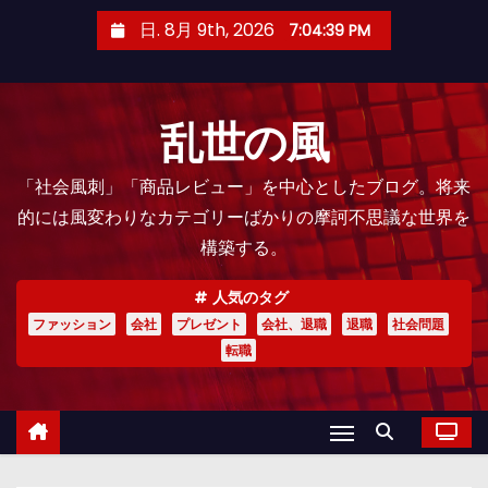
コ
日. 8月 9th, 2026
7:04:40 PM
ン
テ
ン
乱世の風
ツ
へ
「社会風刺」「商品レビュー」を中心としたブログ。将来
ス
的には風変わりなカテゴリーばかりの摩訶不思議な世界を
キ
構築する。
ッ
プ
人気のタグ
ファッション
会社
プレゼント
会社、退職
退職
社会問題
転職