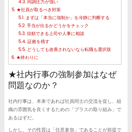
4.3.
同調圧力が強い
5.
★社員が取るべき対策
5.1.
まずは「本当に強制か」を冷静に判断する
5.2.
手当が出るかどうかをチェック
5.3.
信頼できる上司や人事に相談
5.4.
証拠を残す
5.5.
どうしても改善されないなら転職も選択肢
6.
★終わりに
★社内行事の強制参加はなぜ
問題なのか？
社内行事は、本来であれば社員同士の交流を促し、組
織の雰囲気を良くするための「プラスの取り組み」で
あるはずだ。
しかし、その性質は「任意参加」であることが前提で