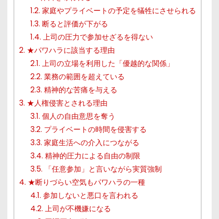
1.2.
家庭やプライベートの予定を犠牲にさせられる
1.3.
断ると評価が下がる
1.4.
上司の圧力で参加せざるを得ない
2.
★パワハラに該当する理由
2.1.
上司の立場を利用した「優越的な関係」
2.2.
業務の範囲を超えている
2.3.
精神的な苦痛を与える
3.
★人権侵害とされる理由
3.1.
個人の自由意思を奪う
3.2.
プライベートの時間を侵害する
3.3.
家庭生活への介入につながる
3.4.
精神的圧力による自由の制限
3.5.
「任意参加」と言いながら実質強制
4.
★断りづらい空気もパワハラの一種
4.1.
参加しないと悪口を言われる
4.2.
上司が不機嫌になる