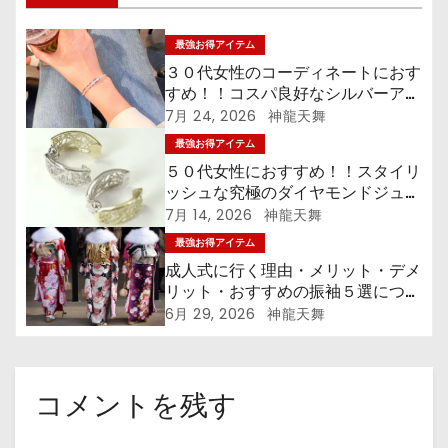
ョ
ン
最強お得アイテム
３０代女性のコーディネートにおす
すめ！！コスパ良好なシルバーアク
セサリー５選！！
7月 24, 2026
神龍天舞
最強お得アイテム
５０代女性におすすめ！！スタイリ
ッシュな究極のダイヤモンドジュエ
リー５選！！
7月 14, 2026
神龍天舞
最強お得アイテム
成人式に行く理由・メリット・デメ
リット・おすすめの振袖５選につい
て解説！！
6月 29, 2026
神龍天舞
コメントを残す