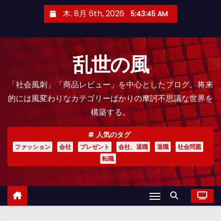
コ
木. 8月 6th, 2026
5:43:47 AM
ン
テ
ン
乱世の風
ツ
へ
「社会風刺」「商品レビュー」を中心としたブログ。将来
ス
的には風変わりなカテゴリーばかりの摩訶不思議な世界を
キ
構築する。
ッ
プ
人気のタグ
ファッション
会社
プレゼント
会社、退職
退職
社会問題
転職