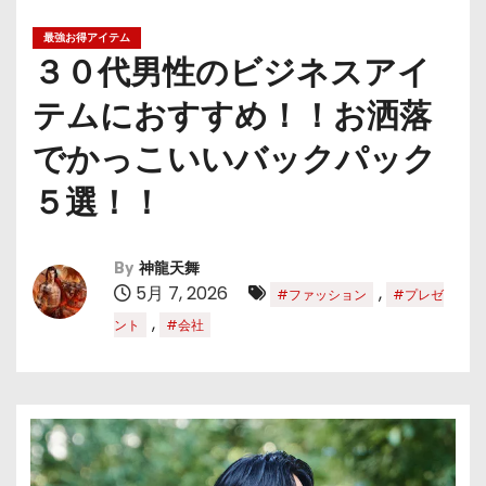
最強お得アイテム
３０代男性のビジネスアイ
テムにおすすめ！！お洒落
でかっこいいバックパック
５選！！
By
神龍天舞
5月 7, 2026
,
#ファッション
#プレゼ
,
ント
#会社