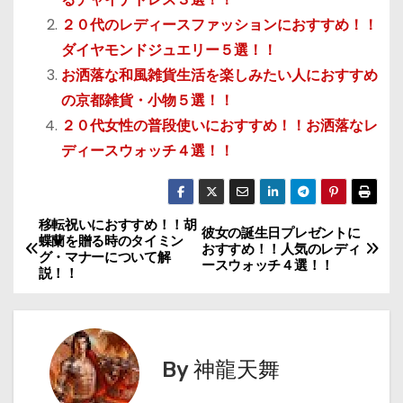
２０代のレディースファッションにおすすめ！！
ダイヤモンドジュエリー５選！！
お洒落な和風雑貨生活を楽しみたい人におすすめ
の京都雑貨・小物５選！！
２０代女性の普段使いにおすすめ！！お洒落なレ
ディースウォッチ４選！！
移転祝いにおすすめ！！胡
投
彼女の誕生日プレゼントに
蝶蘭を贈る時のタイミン
おすすめ！！人気のレディ
グ・マナーについて解
稿
ースウォッチ４選！！
説！！
ナ
ビ
By
神龍天舞
ゲ