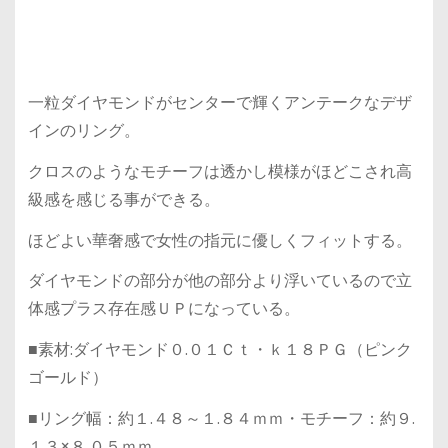
一粒ダイヤモンドがセンターで輝くアンテークなデザ
インのリング。
クロスのようなモチーフは透かし模様がほどこされ高
級感を感じる事ができる。
ほどよい華奢感で女性の指元に優しくフィットする。
ダイヤモンドの部分が他の部分より浮いているので立
体感プラス存在感ＵＰになっている。
■素材:ダイヤモンド０.０１Ｃｔ・ｋ１８ＰＧ（ピンク
ゴールド）
■リング幅：約１.４８～１.８４ｍｍ・モチーフ：約９.
１３×８.０５ｍｍ