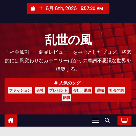
コ
土. 8月 8th, 2026
5:57:31 AM
ン
テ
ン
乱世の風
ツ
へ
「社会風刺」「商品レビュー」を中心としたブログ。将来
ス
的には風変わりなカテゴリーばかりの摩訶不思議な世界を
キ
構築する。
ッ
プ
人気のタグ
ファッション
会社
プレゼント
会社、退職
退職
社会問題
転職